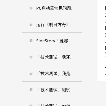
PC启动器常见问题汇总
运行《明日方舟》PC端对电脑设备有什么要求？
SideStory「雅赛努斯复仇记」版本已修复问题
「技术测试」我还有其他疑问，如何进行反馈？
「技术测试」我是否可以将测试内容以直播、录屏、截图等方式分享至社媒平台？
「技术测试」测试期间是否可以更换设备？